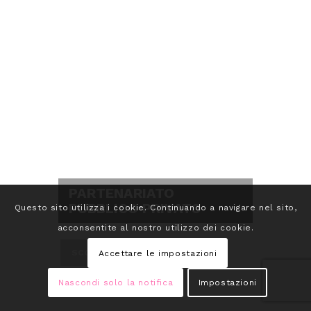
DISTRIBUZIONE DEL GAS
NATURALE
Questo sito utilizza i cookie. Continuando a navigare nel sito,
acconsentite al nostro utilizzo dei cookie.
SCOPRI DI PIÙ
Accettare le impostazioni
Nascondi solo la notifica
Impostazioni