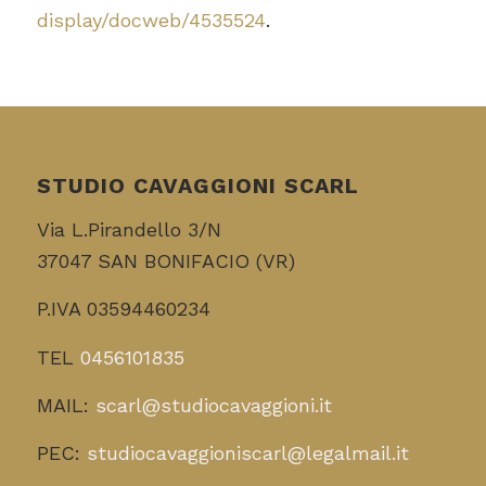
display/docweb/4535524
.
STUDIO CAVAGGIONI SCARL
Via L.Pirandello 3/N
37047 SAN BONIFACIO (VR)
P.IVA 03594460234
TEL
0456101835
MAIL:
scarl@studiocavaggioni.it
PEC:
studiocavaggioniscarl@legalmail.it