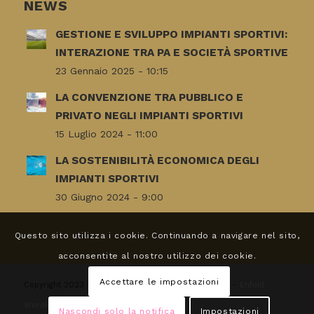
NEWS
GESTIONE E SVILUPPO IMPIANTI SPORTIVI:
INTERAZIONE TRA PA E SOCIETÀ SPORTIVE
23 Gennaio 2025 - 10:15
LA CONVENZIONE TRA PUBBLICO E
PRIVATO NEGLI IMPIANTI SPORTIVI
15 Luglio 2024 - 11:00
LA SOSTENIBILITÀ ECONOMICA DEGLI
IMPIANTI SPORTIVI
30 Giugno 2024 - 9:00
Questo sito utilizza i cookie. Continuando a navigare nel sito,
acconsentite al nostro utilizzo dei cookie.
Accettare le impostazioni
Copyright 2023 - Studio Cavaggioni -
Cookies Policy
-
Enfold
WordPress Theme by Kriesi
Nascondi solo la notifica
Impostazioni