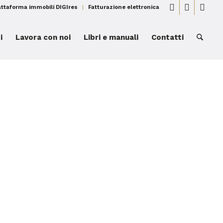
attaforma immobili DIGIres
Fatturazione elettronica
i
Lavora con noi
Libri e manuali
Contatti