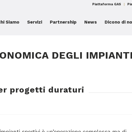
Piattaforma GAS
Pi
Chi Siamo
Servizi
Partnership
News
Dicono di no
CONOMICA DEGLI IMPIANT
r progetti duraturi
i impianti sportivi è un’operazione complessa ma di