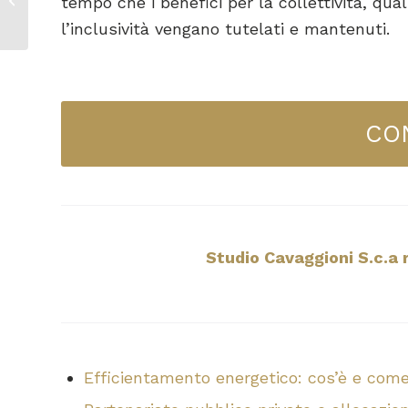
tempo che i benefici per la collettività, qua
PUBBLICO-PRIVATO
l’inclusività vengano tutelati e mantenuti.
(PSPP)
CO
Studio Cavaggioni S.c.a r.
Efficientamento energetico: cos’è e come