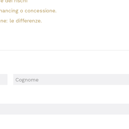
e dei rischi
financing o concessione.
ne: le differenze.
Cognome