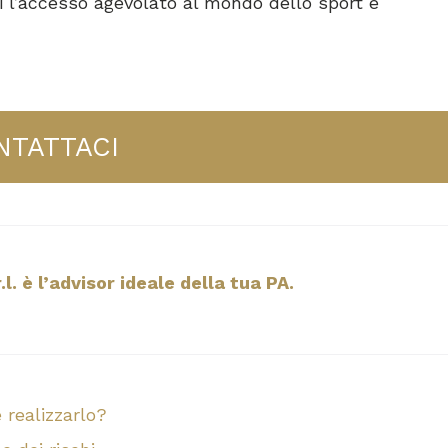
li l’accesso agevolato al mondo dello sport e
NTATTACI
l. è l’advisor ideale della tua PA.
 realizzarlo?