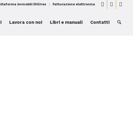
attaforma immobili DIGIres
Fatturazione elettronica
i
Lavora con noi
Libri e manuali
Contatti